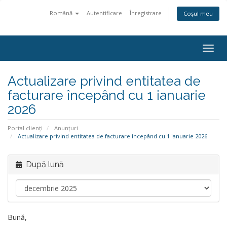
Română
Autentificare
Înregistrare
Coșul meu
Navi
Togg
Actualizare privind entitatea de
facturare începând cu 1 ianuarie
2026
Portal clienți
Anunțuri
Actualizare privind entitatea de facturare începând cu 1 ianuarie 2026
După lună
Bună,