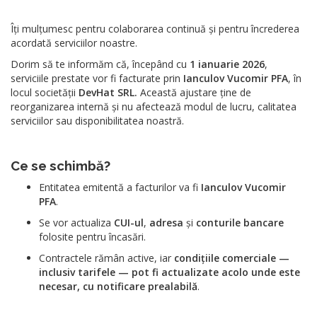
Îți mulțumesc pentru colaborarea continuă și pentru încrederea
acordată serviciilor noastre.
Dorim să te informăm că, începând cu
1 ianuarie 2026
,
serviciile prestate vor fi facturate prin
Ianculov Vucomir PFA
, în
locul societății
DevHat SRL.
Această ajustare ține de
reorganizarea internă și nu afectează modul de lucru, calitatea
serviciilor sau disponibilitatea noastră.
Ce se schimbă?
Entitatea emitentă a facturilor va fi
Ianculov Vucomir
PFA
.
Se vor actualiza
CUI-ul
,
adresa
și
conturile bancare
folosite pentru încasări.
Contractele rămân active, iar
condițiile comerciale —
inclusiv tarifele — pot fi actualizate acolo unde este
necesar, cu notificare prealabilă
.