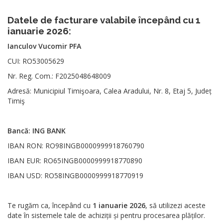
Datele de facturare valabile începând cu 1
ianuarie 2026:
Ianculov Vucomir PFA
CUI: RO53005629
Nr. Reg. Com.: F2025048648009
Adresă: Municipiul Timişoara, Calea Aradului, Nr. 8, Etaj 5, Județ
Timiş
Bancă: ING BANK
IBAN RON: RO98INGB0000999918760790
IBAN EUR: RO65INGB0000999918770890
IBAN USD: RO58INGB0000999918770919
Te rugăm ca, începând cu
1 ianuarie 2026
, să utilizezi aceste
date în sistemele tale de achiziții și pentru procesarea plăților.