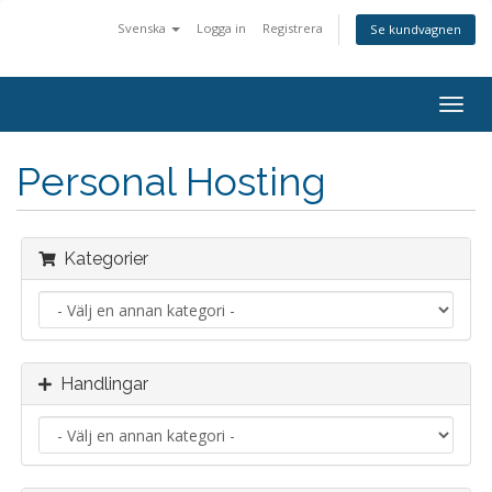
Svenska
Logga in
Registrera
Se kundvagnen
Växla
navig
Personal Hosting
Kategorier
Handlingar