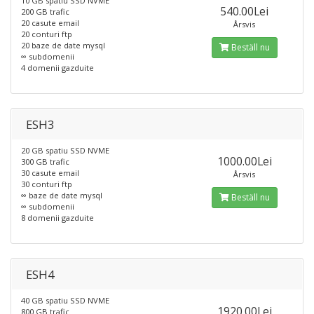
10 GB spatiu SSD NVME
540.00Lei
200 GB trafic
20 casute email
Årsvis
20 conturi ftp
20 baze de date mysql
Beställ nu
∞ subdomenii
4 domenii gazduite
ESH3
20 GB spatiu SSD NVME
1000.00Lei
300 GB trafic
30 casute email
Årsvis
30 conturi ftp
∞ baze de date mysql
Beställ nu
∞ subdomenii
8 domenii gazduite
ESH4
40 GB spatiu SSD NVME
1920.00Lei
800 GB trafic