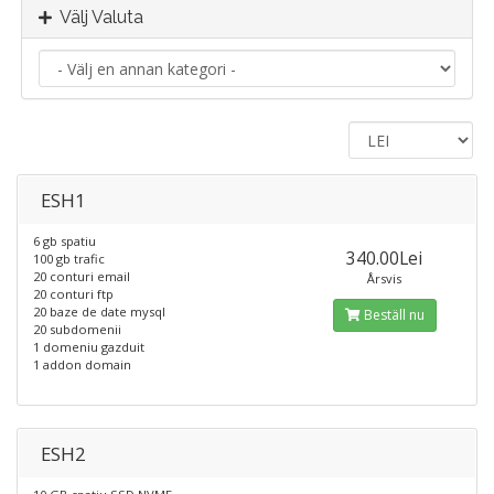
Välj Valuta
ESH1
6 gb spatiu
340.00Lei
100 gb trafic
20 conturi email
Årsvis
20 conturi ftp
20 baze de date mysql
Beställ nu
20 subdomenii
1 domeniu gazduit
1 addon domain
ESH2