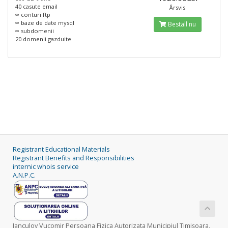
40 casute email
Årsvis
∞ conturi ftp
∞ baze de date mysql
Beställ nu
∞ subdomenii
20 domenii gazduite
Registrant Educational Materials
Registrant Benefits and Responsibilities
internic whois service
A.N.P.C.
Ianculov Vucomir Persoana Fizica Autorizata Municipiul Timişoara,